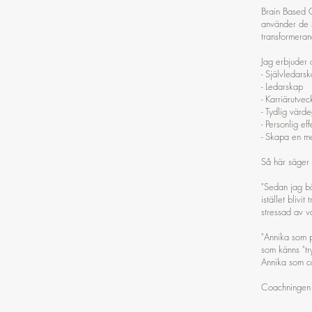
Brain Based C
använder de s
transformeran
Jag erbjuder 
- Självledars
- Ledarskap
- Karriärutvec
- Tydlig värd
- Personlig ef
- Skapa en me
Så här säger 
"Sedan jag bö
istället blivi
stressad av v
"Annika som 
som känns "tr
Annika som co
Coachningen sk