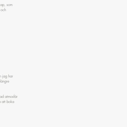
kap, som
 och
h jag har
 längre
ad atmosfär
a att boka