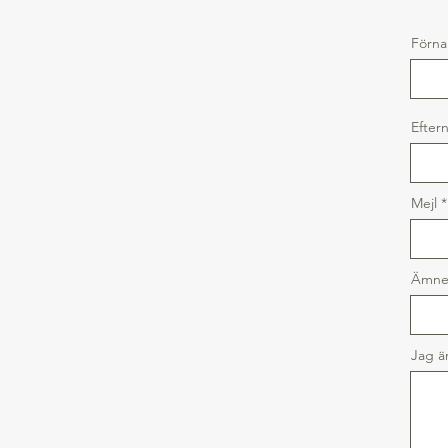
Förn
Efter
Mejl
Ämn
Jag ä