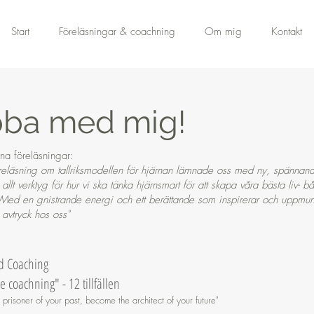
Start
Föreläsningar & coachning
Om mig
Kontakt
bba med mig!
a föreläsningar:​
reläsning om tallriksmodellen för hjärnan lämnade oss med ny, spännan
allt verktyg för hur vi ska tänka hjärnsmart för att skapa våra bästa liv- b
Med en gnistrande energi och ett berättande som inspirerar och uppmun
 avtryck hos oss"
d Coaching
 coachning" - 12 tillfällen
 prisoner of your past, become the architect of your future"