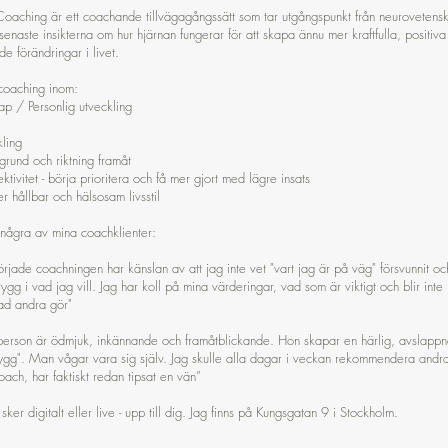
oaching är ett coachande tillvägagångssätt som tar utgångspunkt från neurovetens
enaste insikterna om hur hjärnan fungerar för att skapa ännu mer kraftfulla, positiva
de förändringar i livet.
coaching inom:
kap / Personlig utveckling
kling
egrund och riktning framåt
fektivitet - börja prioritera och få mer gjort med lägre insats
r hållbar och hälsosam livsstil
några av mina coachklienter:
rjade coachningen har känslan av att jag inte vet "vart jag är på väg" försvunnit oc
t trygg i vad jag vill. Jag har koll på mina värderingar, vad som är viktigt och blir inte
ad andra gör"
person är ödmjuk, inkännande och framåtblickande. Hon skapar en härlig, avslappn
ygg". Man vågar vara sig själv. Jag skulle alla dagar i veckan rekommendera andr
ach, har faktiskt redan tipsat en vän”
er digitalt eller live - upp till dig. Jag finns på Kungsgatan 9 i Stockholm.