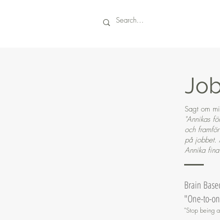
Jo
Sagt om min
"Annikas fö
och framför 
på jobbet. 
Annika fina
Brain Base
"One-to-one
"Stop being a