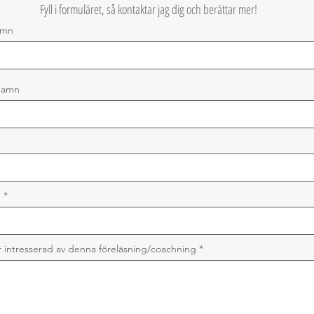
Fyll i formuläret, så kontaktar jag dig och berättar mer!
amn
namn
e
r intresserad av denna föreläsning/coachning