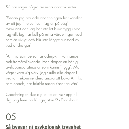
Så här säger några av mina coachklienter:
"Sedan jag började coachningen har känslan
av att jag inte vet "vart jag är på väg"
försvunnit och jag har istället blivit trygg i vad
jag vill. Jag har koll på mina värderingar, vad
som är viktigt och blir inte längre stressad av
vad andra gör"
"Annika som person är ödmjuk, inkännande
och framåtblickande. Hon skapar en härlig,
avslappnad atmosfär som känns "trygg". Man
vågar vara sig själv. Jag skulle alla dagar i
veckan rekommendera andra att boka Annika
som coach, har faktiskt redan tipsat en vän”
Coachningen sker digitalt eller live - upp till
dig. Jag finns på Kungsgatan 9 i Stockholm.
05
Så bygger ni psykologisk trygghet