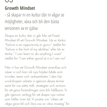
Growth Mindset
- så skapar ni en kultur där ni vågar se
möjligheter, växa och bli den bästa
versionen av er själva
Skapa en kultur där ni går från ett Fixed
Mindset till ett Growth Mindset. Lär er tänka
”Failure is an opportunity to grow” istället för
”Failure is the limit of my abilities” eller lär er
tänka ” I can learn to do anything I want”
istället för ”I am either good at it or I am not”.
När vi har ett Growth Mindset utvecklas och
växer vi och kan nå nya höjder både som
invrider, team och verksamheter. I den här
workshopen arbeta vi igenom dessa termer
samt lär oss sätta mål, strategier och actions
för att göra förändringar som blir hållbara. Vi
går igenom verktyg för att skapa nya rutiner
som håller över tid. Vi pratar om "vikten att
våga göra fel och lära oss av våra misstag" för