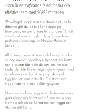
- som är en avgörande faktor för bra och
effektiva team med SCARF modellen
”Psykologisk trygghet är inte drivmedlet i en bil,
däremot gör det att folk kan släppa på
bromspedalen som annars hindrar dem från att
uppnå det som är möjligt” Amy Edmondson,
professor i ledarskap vid Harvard Business
School.
All forskning visar att team och företag som har
en hög nivå av psykologisk trygghet mår bättre
och presterar bättre än de som inte har det.
Under den här föreläsningen går vi igenom vad
ni behöver göra för att skapa psykologisk
trygghet i ett team och vilka 5 faktorer som
triggar vårt hot – och belöningssystem.
När vi vet vad som triggar vårt hotsystem, kan vi
göra någonting åt det och då kommer vi som
individer må bättre, känna oss mer trygga och
öka vår självkänsla.