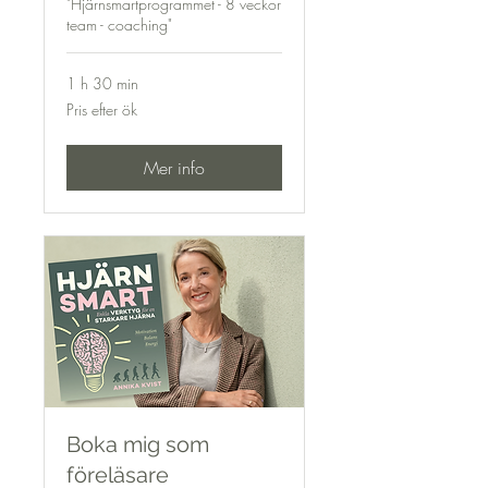
"Hjärnsmartprogrammet - 8 veckor
team - coaching"
1 h 30 min
Pris
Pris efter ök
efter
ök
Mer info
Boka mig som
föreläsare