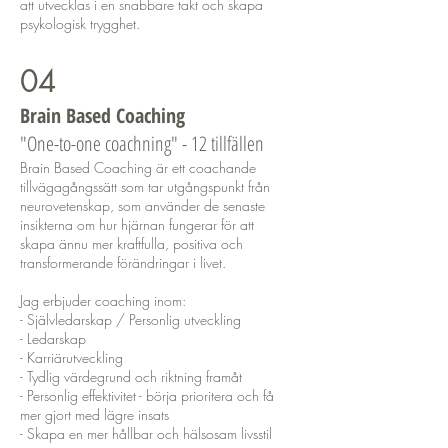
att utvecklas i en snabbare takt och skapa
psykologisk trygghet.
04
Brain Based Coaching
"One-to-one coachning" - 12 tillfällen
Brain Based Coaching är ett coachande
tillvägagångssätt som tar utgångspunkt från
neurovetenskap, som använder de senaste
insikterna om hur hjärnan fungerar för att
skapa ännu mer kraftfulla, positiva och
transformerande förändringar i livet.
Jag erbjuder coaching inom:
- Självledarskap / Personlig utveckling
- Ledarskap
- Karriärutveckling
- Tydlig värdegrund och riktning framåt
- Personlig effektivitet - börja prioritera och få
mer gjort med lägre insats
- Skapa en mer hållbar och hälsosam livsstil