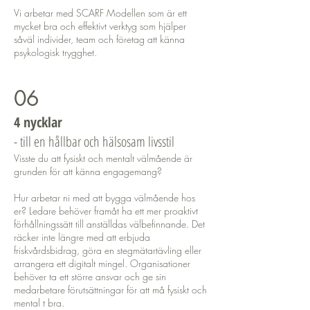
Vi arbetar med SCARF Modellen som är ett
mycket bra och effektivt verktyg som hjälper
såväl individer, team och företag att känna
psykologisk trygghet.
06
4 nycklar
- till en hållbar och hälsosam livsstil
Visste du att fysiskt och mentalt välmående är
grunden för att känna engagemang?
Hur arbetar ni med att bygga välmående hos
er? Ledare behöver framåt ha ett mer proaktivt
förhållningssätt till anställdas välbefinnande. Det
räcker inte längre med att erbjuda
friskvårdsbidrag, göra en stegmätartävling eller
arrangera ett digitalt mingel. Organisationer
behöver ta ett större ansvar och ge sin
medarbetare förutsättningar för att må fysiskt och
mental t bra.